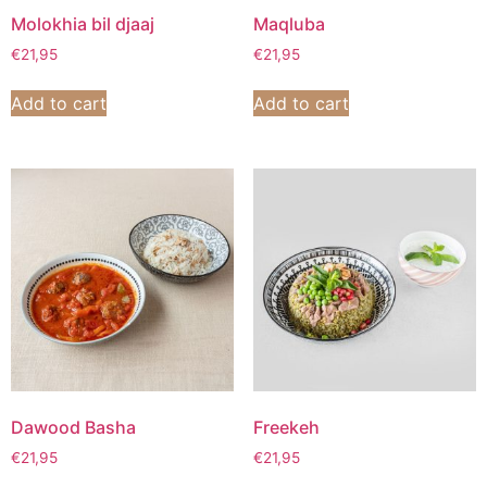
Molokhia bil djaaj
Maqluba
€
21,95
€
21,95
Add to cart
Add to cart
Dawood Basha
Freekeh
€
21,95
€
21,95